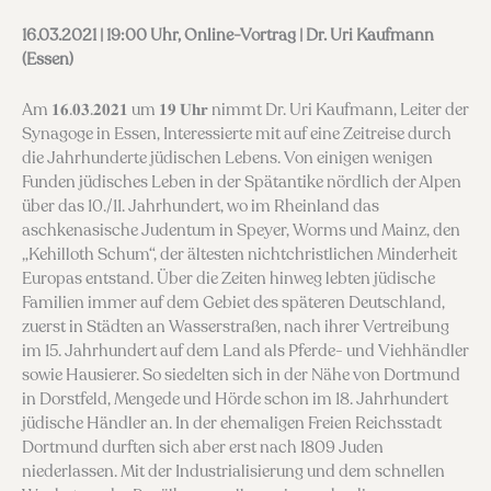
16.03.2021 | 19:00 Uhr, Online-Vortrag | Dr. Uri Kaufmann
(Essen)
Am 𝟏𝟔.𝟎𝟑.𝟐𝟎𝟐𝟏 um 𝟏𝟗 𝐔𝐡𝐫 nimmt Dr. Uri Kaufmann, Leiter der
Synagoge in Essen, Interessierte mit auf eine Zeitreise durch
die Jahrhunderte jüdischen Lebens. Von einigen wenigen
Funden jüdisches Leben in der Spätantike nördlich der Alpen
über das 10./11. Jahrhundert, wo im Rheinland das
aschkenasische Judentum in Speyer, Worms und Mainz, den
„Kehilloth Schum“, der ältesten nichtchristlichen Minderheit
Europas entstand. Über die Zeiten hinweg lebten jüdische
Familien immer auf dem Gebiet des späteren Deutschland,
zuerst in Städten an Wasserstraßen, nach ihrer Vertreibung
im 15. Jahrhundert auf dem Land als Pferde- und Viehhändler
sowie Hausierer. So siedelten sich in der Nähe von Dortmund
in Dorstfeld, Mengede und Hörde schon im 18. Jahrhundert
jüdische Händler an. In der ehemaligen Freien Reichsstadt
Dortmund durften sich aber erst nach 1809 Juden
niederlassen. Mit der Industrialisierung und dem schnellen