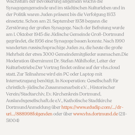
Wachstum der Bevölkerung allgemein wuchs die
Synagogengemeinde und im städtischen Kulturleben und in
der Politik waren Juden präsent bis die Verfolgung 1933
einsetzte. Schon am 21. September 1938 begann die
Zerstörung der großen Synagoge. Nach der Befreiung wurde
am 1. Oktober 1945 die Jüdische Gemeinde Groß-Dortmund
gegründet, die 1956 eine Synagoge bauen konnte. Nach 1990
wanderten russischsprachige Juden zu, die heute die große
Mehrheit der etwa 3000 Gemeindemitglieder ausmachen.Die
Moderation übernimmt Dr. Stefan Mühlhofer, Leiter der
Kulturbetriebe.Der Vortrag findet online auf der vhs.cloud
statt. Zur Teilnahme wird ein PC oder Laptop mit
Internetzugang benötigt. In Kooperation: Gesellschaft für
christlich-jüdische Zusammenarbeit e.V. , Historischer
Verein/Stadtarchiv, Ev. Kirchenkreis Dortmund,
Auslandsgesellschaft.de e.V., Katholische Stadtkirche
DortmundAnmeldung über
https://www.edudip.com/…/dr-
uri…/888998folgenden
oder über
www.vhs.dortmund.de
(211-
51004)