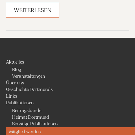
WIE
WEITERLESEN
SCHWER
EIN
MENSCHENLEBEN
WIEGT
–
SOPHIE
SCHOLL
Aktuelles
Blog
Veranstaltungen
Über uns
Geschichte Dortmunds
Links
Publikationen
Beitragsbände
Heimat Dortmund
Sonstige Publikationen
Mitglied werden