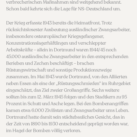
verbrecherischen Maßnahmen sind weitgehend bekannt.
Schon bald kehrte sich die Lage für NS-Deutschland um.
Der Krieg erfasste 1943 bereits die Heimatfront. Trotz
rücksichtslosester Ausbeutung ausländischer Zwangsarbeiter,
insbesondere osteuropäischer Kriegsgefangener,
Konzentrationslagerhäftlingen und verschleppter
Arbeitskräfte – allein in Dortmund waren 1944/45 noch
45.000 ausländische Zwangs­arbeiter in den entsprechenden
Berieben und Zechen beschäftigt – brachen
Rüstungswirtschaft und sonstige Produktionszweige
zusammen. Im Mai 1943 wurde Dortmund, von den Alliierten
neben Essen als eine der „Rüstungsschmieden” im Ruhrgebiet
eingeschätzt, das Ziel zweier Großan­griffe. Sechs weitere
sollten bis zum 12. März 1945 folgen und den Stadtkern zu 95
Prozent in Schutt und Asche legen. Bei den Bombenangriffen
kamen etwa 6.000 Zivilisten und Zwangsarbeiter ums Leben.
Dortmund hatte damit sein städtebauliches Gesicht, das in
der Zeit von 1890 bis 1930 entscheidend geprägt worden war,
im Hagel der Bomben völlig verloren.