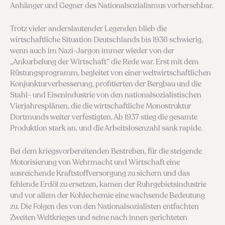
Anhänger und Gegner des National­sozialismus vorhersehbar.
Trotz vieler anderslau­tender Legenden blieb die
wirtschaftliche Situation Deutschlands bis 1936 schwierig,
wenn auch im Nazi-Jargon immer wieder von der
„Ankurbelung der Wirtschaft” die Rede war. Erst mit dem
Rüstungsprogramm, begleitet von einer weltwirtschaftlichen
Konjunkturverbesserung, profitierten der Bergbau und die
Stahl- und Eisen­industrie von den nationalsozialistischen
Vierjah­resplänen, die die wirtschaftliche Monostruktur
Dortmunds weiter verfestigten. Ab 1937 stieg die gesamte
Produktion stark an, und die Arbeits­losenzahl sank rapide.
Bei dem kriegsvorbereitenden Bestreben, für die steigende
Motorisierung von Wehrmacht und Wirt­schaft eine
ausreichende Kraftstoffversorgung zu sichern und das
fehlende Erdöl zu ersetzen, kamen der Ruhrgebietsindustrie
und vor allem der Kohle­chemie eine wachsende Bedeutung
zu. Die Folgen des von den Nationalsozialisten entfachten
Zweiten Weltkrieges und seine nach innen gerichteten