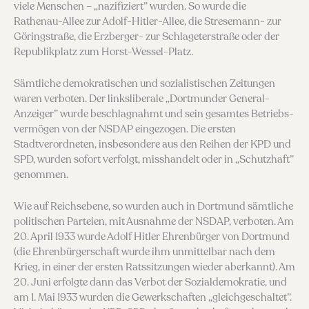
viele Menschen – „nazifiziert” wurden. So wurde die
Rathenau-Allee zur Adolf-Hitler-Allee, die Stresemann- zur
Göringstraße, die Erzberger- zur Schlageterstraße oder der
Republikplatz zum Horst-Wessel-Platz.
Sämtliche demokratischen und sozialistischen Zeitungen
waren verboten. Der linksliberale „Dortmunder General-
Anzeiger” wurde beschlagnahmt und sein gesamtes Betriebs­
vermögen von der NSDAP eingezogen. Die ersten
Stadtverordneten, insbesondere aus den Reihen der KPD und
SPD, wurden sofort verfolgt, miss­handelt oder in „Schutzhaft”
genommen.
Wie auf Reichsebene, so wurden auch in Dortmund sämtliche
politischen Parteien, mit Ausnahme der NSDAP, verboten. Am
20. April 1933 wurde Adolf Hitler Ehrenbürger von Dortmund
(die Ehrenbürger­schaft wurde ihm unmittelbar nach dem
Krieg, in einer der ersten Ratssitzungen wieder aberkannt). Am
20. Juni erfolgte dann das Verbot der Sozial­demokratie, und
am 1. Mai 1933 wurden die Ge­werkschaften „gleichgeschaltet”.