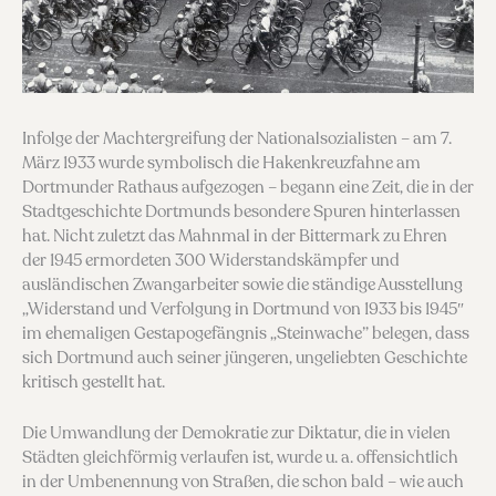
Infolge der Machtergreifung der Nationalsozia­listen – am 7.
März 1933 wurde symbolisch die Hakenkreuzfahne am
Dortmunder Rathaus auf­gezogen – begann eine Zeit, die in der
Stadtge­schichte Dortmunds besondere Spuren hinterlassen
hat. Nicht zuletzt das Mahnmal in der Bittermark zu Ehren
der 1945 ermordeten 300 Widerstands­kämpfer und
ausländischen Zwangarbeiter sowie die ständige Ausstellung
„Widerstand und Ver­folgung in Dortmund von 1933 bis 1945″
im ehe­maligen Gestapogefängnis „Steinwache” belegen, dass
sich Dortmund auch seiner jüngeren, unge­liebten Geschichte
kritisch gestellt hat.
Die Umwandlung der Demokratie zur Diktatur, die in vielen
Städten gleichförmig verlaufen ist, wurde u. a. offensichtlich
in der Umbenennung von Straßen, die schon bald – wie auch