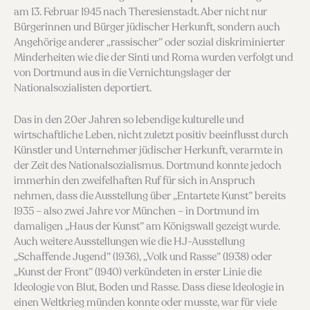
am 13. Februar 1945 nach Theresienstadt. Aber nicht nur
Bürge­rinnen und Bürger jüdischer Herkunft, sondern auch
Angehörige anderer „rassischer” oder sozial diskri­minierter
Minderheiten wie die der Sinti und Roma wurden verfolgt und
von Dortmund aus in die Ver­nichtungslager der
Nationalsozialisten deportiert.
Das in den 20er Jahren so lebendige kulturelle und
wirtschaftliche Leben, nicht zuletzt positiv beeinflusst durch
Künstler und Unternehmer jü­discher Herkunft, verarmte in
der Zeit des National­sozialismus. Dortmund konnte jedoch
immerhin den zweifelhaften Ruf für sich in Anspruch
nehmen, dass die Ausstellung über „Entartete Kunst” bereits
1935 – also zwei Jahre vor München – in Dortmund im
damaligen „Haus der Kunst” am Königswall gezeigt wurde.
Auch weitere Ausstellungen wie die HJ-Ausstellung
„Schaffende Jugend” (1936), „Volk und Rasse” (1938) oder
„Kunst der Front” (1940) verkündeten in erster Linie die
Ideologie von Blut, Boden und Rasse. Dass diese Ideologie in
einen Weltkrieg münden konnte oder musste, war für viele