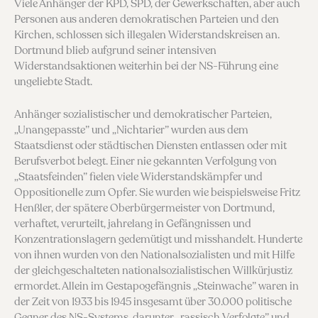
Viele Anhänger der KPD, SPD, der Gewerkschaften, aber auch
Personen aus anderen demokratischen Parteien und den
Kirchen, schlossen sich illegalen Widerstandskreisen an.
Dortmund blieb aufgrund seiner intensiven
Widerstandsaktionen weiterhin bei der NS-Führung eine
ungeliebte Stadt.
Anhänger sozialistischer und demokratischer Par­teien,
„Unangepasste” und „Nichtarier” wurden aus dem
Staatsdienst oder städtischen Diensten entlassen oder mit
Berufsverbot belegt. Einer nie gekannten Verfolgung von
„Staatsfein­den” fielen viele Widerstandskämpfer und
Opposi­tionelle zum Opfer. Sie wurden wie beispielsweise Fritz
Henßler, der spätere Oberbürgermeister von Dortmund,
verhaftet, verurteilt, jahrelang in Gefängnissen und
Konzentrationslagern ge­demütigt und misshandelt. Hunderte
von ihnen wurden von den National­sozialisten und mit Hilfe
der gleichgeschalteten nationalsozialistischen Willkürjustiz
ermordet. Allein im Gestapogefängnis „Steinwache” waren in
der Zeit von 1933 bis 1945 insgesamt über 30.000 politische
Gegner des NS-Systems, darunter „rassisch Verfolgte” und