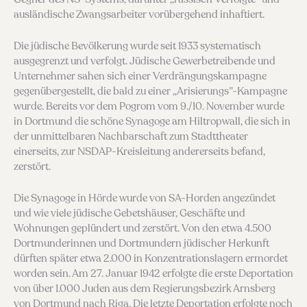
ausländische Zwangsar­beiter vorübergehend inhaftiert.
Die jüdische Bevölkerung wurde seit 1933 systematisch
ausge­grenzt und verfolgt. Jüdische Gewerbetreibende und
Unternehmer sahen sich einer Verdrängungs­kampagne
gegenübergestellt, die bald zu einer „Arisierungs”-Kampagne
wurde. Bereits vor dem Pogrom vom 9./10. November wurde
in Dortmund die schöne Synagoge am Hiltropwall, die sich in
der unmittelbaren Nachbarschaft zum Stadttheater
einerseits, zur NSDAP-Kreisleitung andererseits befand,
zerstört.
Die Synagoge in Hörde wurde von SA-Horden an­gezündet
und wie viele jüdische Gebetshäuser, Ge­schäfte und
Wohnungen geplündert und zerstört. Von den etwa 4.500
Dortmunderinnen und Dort­mundern jüdischer Herkunft
dürften später etwa 2.000 in Konzentrationslagern ermordet
worden sein. Am 27. Januar 1942 erfolgte die erste Deportation
von über 1.000 Juden aus dem Regierungsbezirk Arnsberg
von Dortmund nach Riga. Die letzte Deportation erfolgte noch