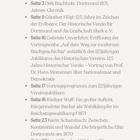
Seite 3
Dirk Buchholz: Dortmund 1871.
Jahres-Chronik
Seite 9
Günther Högl: 125 Jahre im Zeichen
der Erdbeere. Der Historische Verein für
Dortmund und die Grafschaft Mark e. V.
Seite 16
Gabriele Unverfehrt: Eröffnung der
Vortragsreihe „Auf dem Weg zur modernen
Stadtgeschichte“ anläßlich des 125jährigen
Jubiläums des Historischen Vereins. 125
Jahre Historischer Verein – Vortrag von Prof.
Dr. Hans Mommsen über Nationalstaat und
Demokratie
Seite 17
Vortragsprogramm zum 125jährigen
Vereinsjubiläum
Seite 18
Rüdiger Wulf: Ein großer Auftritt.
Bürgermeister Becker als Wahlkämpfer im
Reichstagswahlkampf 1871
Seite 23
Karin Schambach: Zwischen
Kontinuität und Wandel. Die bürgerliche Elite
Dortmunds um 1870