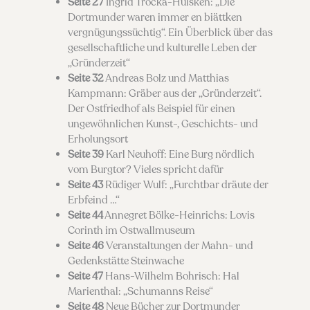
Seite 27
Ingrid Trocka-Hülsken: „Die
Dortmunder waren immer en biättken
vergnügungssüchtig“. Ein Überblick über das
gesellschaftliche und kulturelle Leben der
„Gründerzeit“
Seite 32
Andreas Bolz und Matthias
Kampmann: Gräber aus der „Gründerzeit“.
Der Ostfriedhof als Beispiel für einen
ungewöhnlichen Kunst-, Geschichts- und
Erholungsort
Seite 39
Karl Neuhoff: Eine Burg nördlich
vom Burgtor? Vieles spricht dafür
Seite 43
Rüdiger Wulf: „Furchtbar dräute der
Erbfeind …“
Seite 44
Annegret Bölke-Heinrichs: Lovis
Corinth im Ostwallmuseum
Seite 46
Veranstaltungen der Mahn- und
Gedenkstätte Steinwache
Seite 47
Hans-Wilhelm Bohrisch: Hal
Marienthal: „Schumanns Reise“
Seite 48
Neue Bücher zur Dortmunder