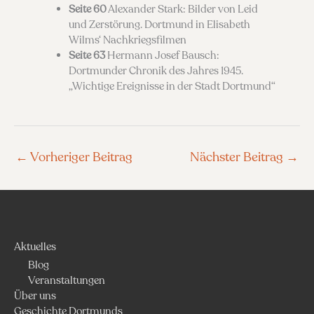
Seite 60
Alexander Stark: Bilder von Leid
und Zerstörung. Dortmund in Elisabeth
Wilms‘ Nachkriegsfilmen
Seite 63
Hermann Josef Bausch:
Dortmunder Chronik des Jahres 1945.
„Wichtige Ereignisse in der Stadt Dortmund“
←
Vorheriger Beitrag
Nächster Beitrag
→
Aktuelles
Blog
Veranstaltungen
Über uns
Geschichte Dortmunds