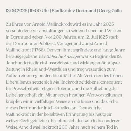
12.06.2025 | 19:00 Uhr | Stadtarchiv Dortmund | Georg Galle
Zu Ehren von Arnold Mallinckrodt wird es im Jahr 2025
verschiedene Veranstaltungen zu seinem Leben und Wirken
in Dortmund geben. Vor 200 Jahren, am 12. Juli 1825 starb
der Dortmunder Publizist, Verleger und Jurist Arnold
Mallinckrodt (*1768). Der von ihm gegründete und lange Jahre
herausgegebene
Westfälische Anzeiger
war zu Beginn des 19.
Jahrhunderts die einflussreichste und wirkungsmächtigste
Zeitung in Rheinland-Westfalen und trug wesentlich zum
Aufbau einer regionalen Identität bei. Als Vertreter des frühen
Liberalismus setzte sich Mallinckrodt zeitlebens konsequent
für Pressefreiheit, religiöse Toleranz und die Aufhebung der
Leibeigenschaft ein. Mit unseren heutigen Wertvorstellungen
knüpfen wir in vielfältiger Weise an die Ideen und das Erbe
dieses Dortmunder Intellektuellen an. Dennoch ist
Mallinckrodt in der kollektiven Erinnerung bis heute ein
weißer Fleck geblieben. Es lohnt sich deshalb in besonderer
Weise, Arnold Mallinckrodt 200 Jahre nach seinem Tod in