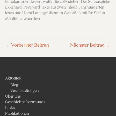
Echokammer dessen, wofür die USA stehen. Der Schauspieler
Ekkehard Freye wird Texte aus zweieinhalb Jahrhunderten
lesen und Horst Lauinger diese im Gespräch mit Dr. Stefan
Mühlhofer einordnen.
←
Vorheriger Beitrag
Nächster Beitrag
→
Aktuelles
Blog
Veranstaltungen
Über uns
Geschichte Dortmunds
Links
Publikationen