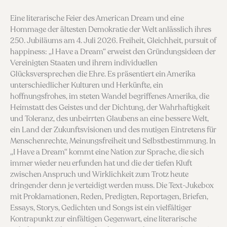
Eine literarische Feier des American Dream und eine
Hommage der ältesten Demokratie der Welt anlässlich ihres
250. Jubiläums am 4. Juli 2026. Freiheit, Gleichheit, pursuit of
happiness: „I Have a Dream“ erweist den Gründungsideen der
Vereinigten Staaten und ihrem individuellen
Glücksversprechen die Ehre. Es präsentiert ein Amerika
unterschiedlicher Kulturen und Herkünfte, ein
hoffnungsfrohes, im steten Wandel begriffenes Amerika, die
Heimstatt des Geistes und der Dichtung, der Wahrhaftigkeit
und Toleranz, des unbeirrten Glaubens an eine bessere Welt,
ein Land der Zukunftsvisionen und des mutigen Eintretens für
Menschenrechte, Meinungsfreiheit und Selbstbestimmung. In
„I Have a Dream“ kommt eine Nation zur Sprache, die sich
immer wieder neu erfunden hat und die der tiefen Kluft
zwischen Anspruch und Wirklichkeit zum Trotz heute
dringender denn je verteidigt werden muss. Die Text-Jukebox
mit Proklamationen, Reden, Predigten, Reportagen, Briefen,
Essays, Storys, Gedichten und Songs ist ein vielfältiger
Kontrapunkt zur einfältigen Gegenwart, eine literarische