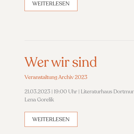
KRIEG
WEITERLESEN
IM
FRIEDEN
–
RUHRBESETZUNG,
PASSIVER
WIDERSTAND
UND
PROPAGANDA
Wer wir sind
Veranstaltung Archiv 2023
21.03.2023 | 19:00 Uhr | Literaturhaus Dortmu
Lena Gorelik
WER
WEITERLESEN
WIR
SIND