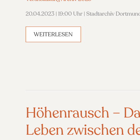
20.04.2023 | 19:00 Uhr | Stadtarchiv Dortmun
IM
WEITERLESEN
WIDERSCHEIN
DES
KRIEGES
–
NACHDENKEN
ÜBER
RUSSLAND
Höhenrausch – Da
Leben zwischen d