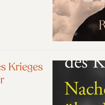
s Krieges
r