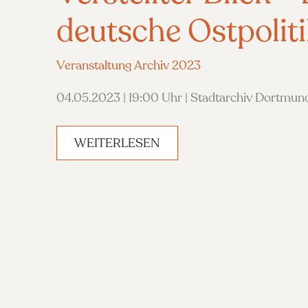
deutsche Ostpoliti
Veranstaltung Archiv 2023
04.05.2023 | 19:00 Uhr | Stadtarchiv Dortmun
VERSTELLTER
WEITERLESEN
BLICK
–
DIE
DEUTSCHE
OSTPOLITIK