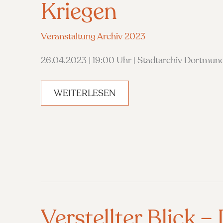
Kriegen
Veranstaltung Archiv 2023
26.04.2023 | 19:00 Uhr | Stadtarchiv Dortmund
HÖHENRAUSCH
WEITERLESEN
–
DAS
KURZE
LEBEN
ZWISCHEN
DEN
KRIEGEN
Verstellter Blick –