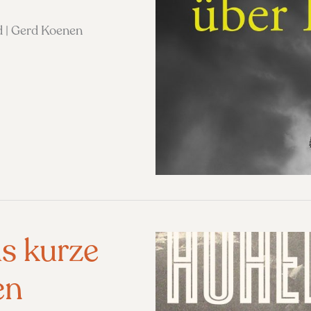
d | Gerd Koenen
s kurze
en