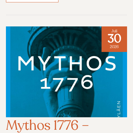
SHAREN,
HASSEN?
–
RELIGIÖSER
ANTISEMITISMUS
AUF
SOCIAL
Juli
30
MEDIA
2026
Mythos 1776 –