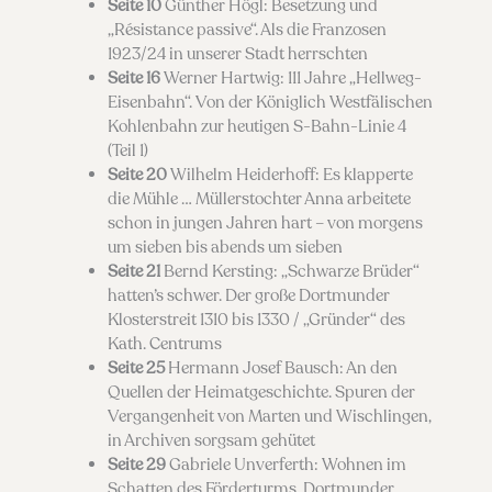
Seite 10
Günther Högl: Besetzung und
„Résistance passive“. Als die Franzosen
1923/24 in unserer Stadt herrschten
Seite 16
Werner Hartwig: 111 Jahre „Hellweg-
Eisenbahn“. Von der Königlich Westfälischen
Kohlenbahn zur heutigen S-Bahn-Linie 4
(Teil 1)
Seite 20
Wilhelm Heiderhoff: Es klapperte
die Mühle … Müllerstochter Anna arbeitete
schon in jungen Jahren hart – von morgens
um sieben bis abends um sieben
Seite 21
Bernd Kersting: „Schwarze Brüder“
hatten’s schwer. Der große Dortmunder
Klosterstreit 1310 bis 1330 / „Gründer“ des
Kath. Centrums
Seite 25
Hermann Josef Bausch: An den
Quellen der Heimatgeschichte. Spuren der
Vergangenheit von Marten und Wischlingen,
in Archiven sorgsam gehütet
Seite 29
Gabriele Unverferth: Wohnen im
Schatten des Förderturms. Dortmunder