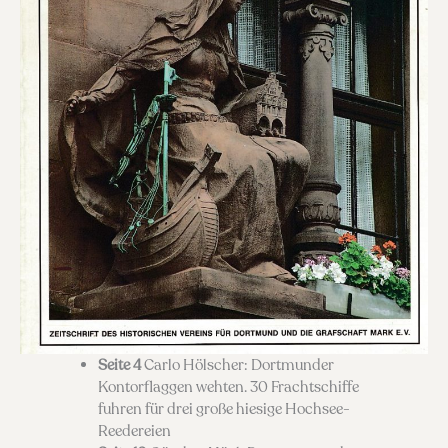
Seite 4
Carlo Hölscher: Dortmunder
Kontorflaggen wehten. 30 Frachtschiffe
fuhren für drei große hiesige Hochsee-
Reedereien