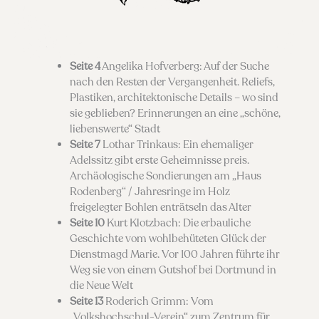
Seite 4
Angelika Hofverberg: Auf der Suche
nach den Resten der Vergangenheit. Reliefs,
Plastiken, architektonische Details – wo sind
sie geblieben? Erinnerungen an eine „schöne,
liebenswerte“ Stadt
Seite 7
Lothar Trinkaus: Ein ehemaliger
Adelssitz gibt erste Geheimnisse preis.
Archäologische Sondierungen am „Haus
Rodenberg“ / Jahresringe im Holz
freigelegter Bohlen enträtseln das Alter
Seite 10
Kurt Klotzbach: Die erbauliche
Geschichte vom wohlbehüteten Glück der
Dienstmagd Marie. Vor 100 Jahren führte ihr
Weg sie von einem Gutshof bei Dortmund in
die Neue Welt
Seite 13
Roderich Grimm: Vom
„Volkshochschul-Verein“ zum Zentrum für