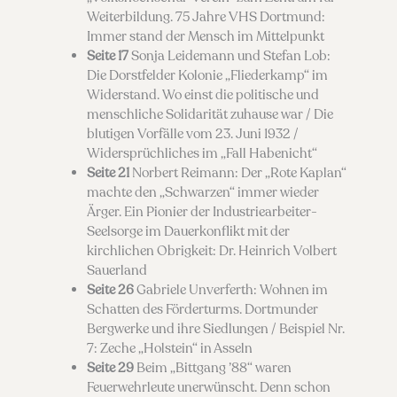
Weiterbildung. 75 Jahre VHS Dortmund:
Immer stand der Mensch im Mittelpunkt
Seite 17
Sonja Leidemann und Stefan Lob:
Die Dorstfelder Kolonie „Fliederkamp“ im
Widerstand. Wo einst die politische und
menschliche Solidarität zuhause war / Die
blutigen Vorfälle vom 23. Juni 1932 /
Widersprüchliches im „Fall Habenicht“
Seite 21
Norbert Reimann: Der „Rote Kaplan“
machte den „Schwarzen“ immer wieder
Ärger. Ein Pionier der Industriearbeiter-
Seelsorge im Dauerkonflikt mit der
kirchlichen Obrigkeit: Dr. Heinrich Volbert
Sauerland
Seite 26
Gabriele Unverferth: Wohnen im
Schatten des Förderturms. Dortmunder
Bergwerke und ihre Siedlungen / Beispiel Nr.
7: Zeche „Holstein“ in Asseln
Seite 29
Beim „Bittgang ’88“ waren
Feuerwehrleute unerwünscht. Denn schon