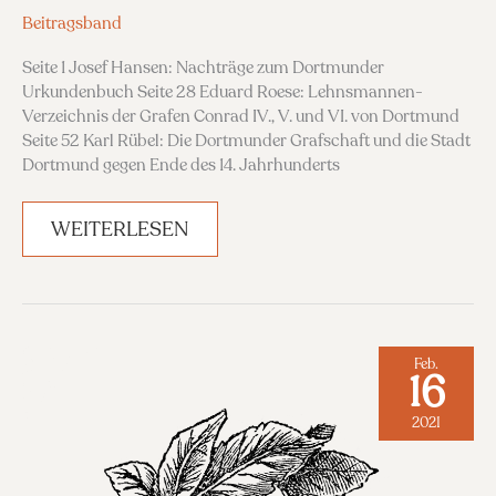
Beitragsband
Seite 1 Josef Hansen: Nachträge zum Dortmunder
Urkundenbuch Seite 28 Eduard Roese: Lehnsmannen-
Verzeichnis der Grafen Conrad IV., V. und VI. von Dortmund
Seite 52 Karl Rübel: Die Dortmunder Grafschaft und die Stadt
Dortmund gegen Ende des 14. Jahrhunderts
BAND
WEITERLESEN
5,
1887
Feb.
16
2021