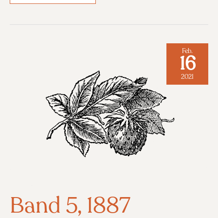
6,
1895
Feb.
16
2021
Band 5, 1887