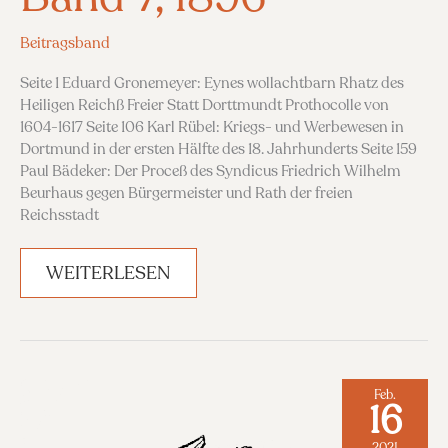
Beitragsband
Seite 1 Eduard Gronemeyer: Eynes wollachtbarn Rhatz des
Heiligen Reichß Freier Statt Dorttmundt Prothocolle von
1604-1617 Seite 106 Karl Rübel: Kriegs- und Werbewesen in
Dortmund in der ersten Hälfte des 18. Jahrhunderts Seite 159
Paul Bädeker: Der Proceß des Syndicus Friedrich Wilhelm
Beurhaus gegen Bürgermeister und Rath der freien
Reichsstadt
BAND
WEITERLESEN
7,
1896
Feb.
16
2021