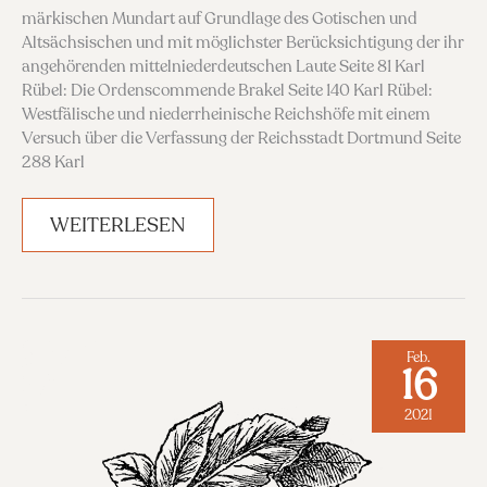
märkischen Mundart auf Grundlage des Gotischen und
Altsächsischen und mit möglichster Berücksichtigung der ihr
angehörenden mittelniederdeutschen Laute Seite 81 Karl
Rübel: Die Ordenscommende Brakel Seite 140 Karl Rübel:
Westfälische und niederrheinische Reichshöfe mit einem
Versuch über die Verfassung der Reichsstadt Dortmund Seite
288 Karl
BAND
WEITERLESEN
2/3,
1878
Feb.
16
2021