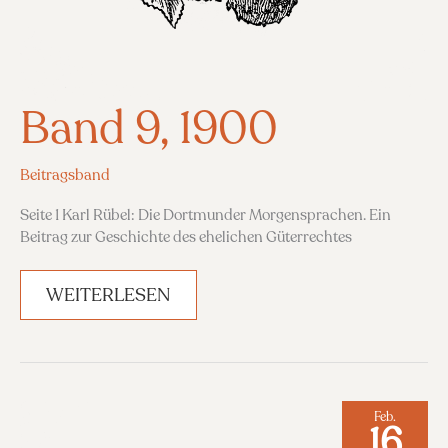
Band 9, 1900
Beitragsband
Seite 1 Karl Rübel: Die Dortmunder Morgensprachen. Ein
Beitrag zur Geschichte des ehelichen Güterrechtes
BAND
WEITERLESEN
9,
1900
Feb.
16