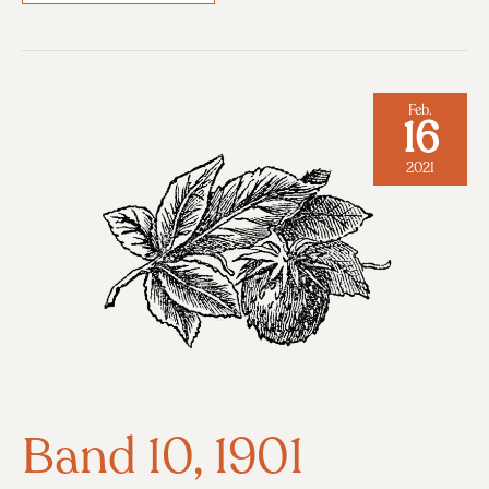
1902
Feb.
16
2021
Band 10, 1901