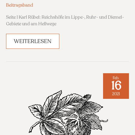
Beitragsband
Seite 1 Karl Rübel: Reichshöfe im Lippe-, Ruhr- und Diemel-
Gebiete und am Hellwege
BAND
WEITERLESEN
10,
1901
Feb.
16
2021