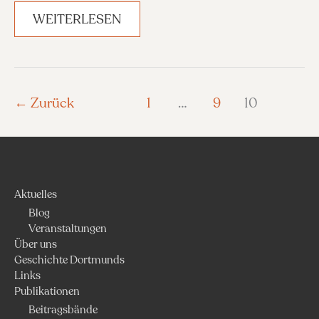
BAND
WEITERLESEN
1,
1875
←
Zurück
1
…
9
10
Aktuelles
Blog
Veranstaltungen
Über uns
Geschichte Dortmunds
Links
Publikationen
Beitragsbände