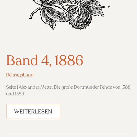
Band 4, 1886
Beitragsband
Seite 1 Alexander Mette: Die große Dortmunder Fehde von 1388
und 1389
BAND
WEITERLESEN
4,
1886